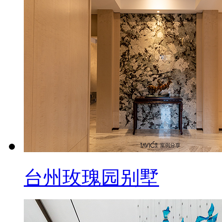
台州玫瑰园别墅