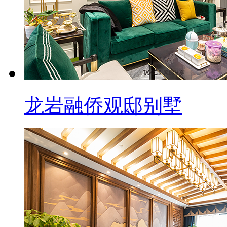
龙岩融侨观邸别墅