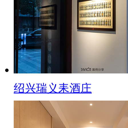
绍兴瑞义耒酒庄